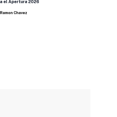
a el Apertura 2026
Ramon Chavez
Estrenaran 
Por
Ramon C