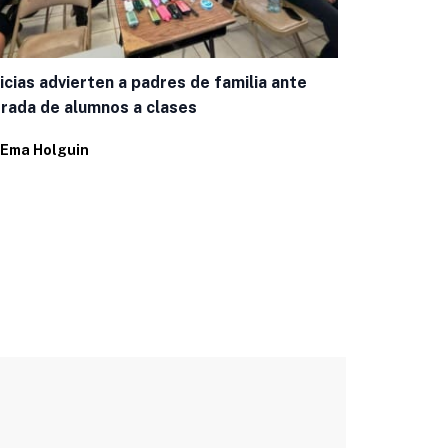
Centro de D
icias advierten a padres de familia ante
«regalo» de
rada de alumnos a clases
Por
Alfredo 
Ema Holguin