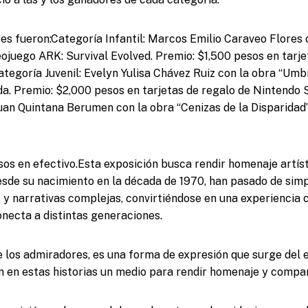
es fueron:Categoría Infantil: Marcos Emilio Caraveo Flores c
deojuego ARK: Survival Evolved. Premio: $1,500 pesos en tarje
tegoría Juvenil: Evelyn Yulisa Chávez Ruiz con la obra “Umbr
a. Premio: $2,000 pesos en tarjetas de regalo de Nintendo 
Juan Quintana Berumen con la obra “Cenizas de la Disparidad”
os en efectivo.Esta exposición busca rendir homenaje artíst
esde su nacimiento en la década de 1970, han pasado de simp
y narrativas complejas, convirtiéndose en una experiencia c
onecta a distintas generaciones.
 de los admiradores, es una forma de expresión que surge del
 en estas historias un medio para rendir homenaje y compart