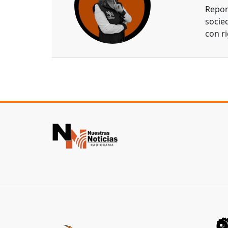
Repor
socie
con ri