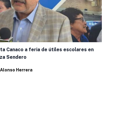
ita Canaco a feria de útiles escolares en
Descarta al
aza Sendero
por incumpl
Alonso Herrera
Por
Alonso H