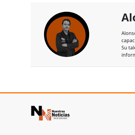
Al
Alons
capaci
Su ta
infor