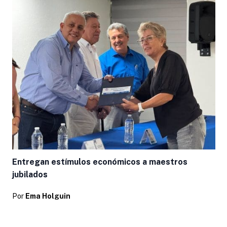
L
Entregan estímulos económicos a maestros
jubilados
Por
Ema Holguin