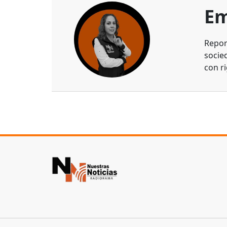
Em
Repor
socie
con ri