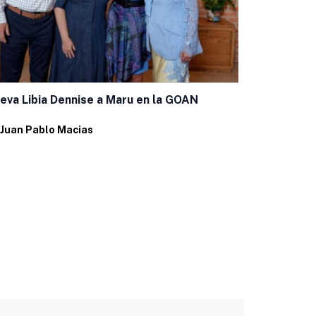
Entregan e
eva Libia Dennise a Maru en la GOAN
jubilados
Juan Pablo Macias
Por
Ema Holg