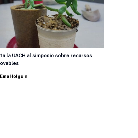
ita la UACH al simposio sobre recursos
La CEDH abr
novables
asesorías ju
Ema Holguin
Por
Ema Holg