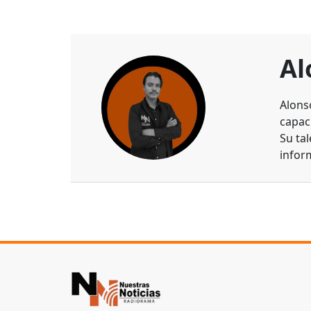
Al
Alons
capaci
Su ta
infor