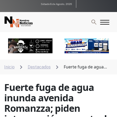
Sábado 8 de Agosto, 2026
Fuerte fuga de agua
Inicio
Destacados


inunda avenida Romanzza; piden intervención urgente
de la JMAS
Fuerte fuga de agua
inunda avenida
Romanzza; piden