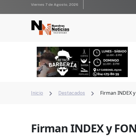
Viernes 7 de Agosto, 2026
Firman INDEX y
Inicio
Destacados


Firman INDEX y FONA