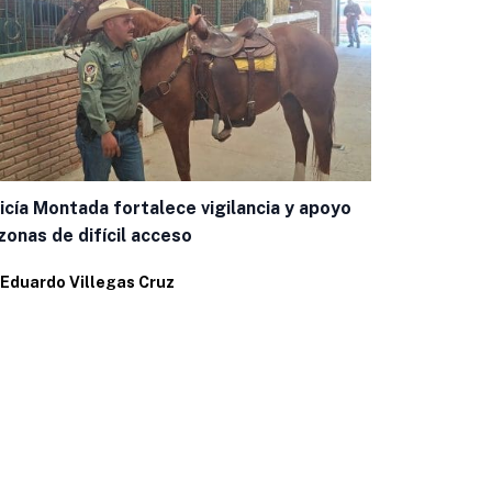
¡Atención, 
UACH Campu
icía Montada fortalece vigilancia y apoyo
zonas de difícil acceso
Por
Alfredo 
Eduardo Villegas Cruz