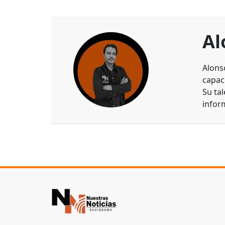
Al
Alons
capaci
Su ta
infor