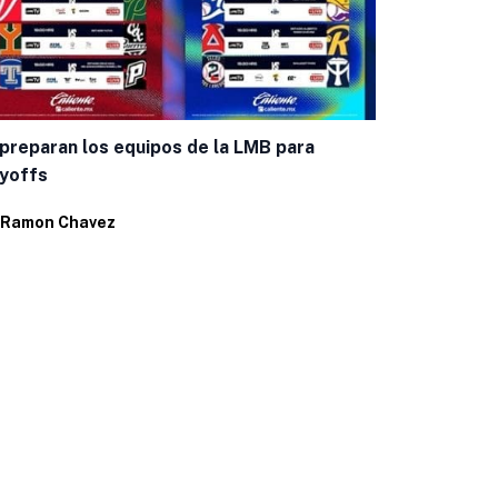
Bravos inici
Leagues Cu
preparan los equipos de la LMB para
yoffs
Por
Ramon C
Ramon Chavez