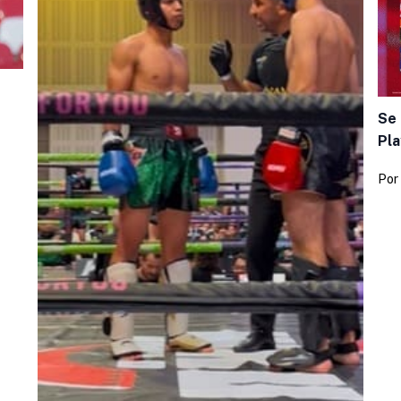
Se 
Pla
Por