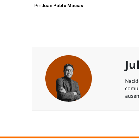
Por
Juan Pablo Macias
Ju
Nacid
comun
ausen