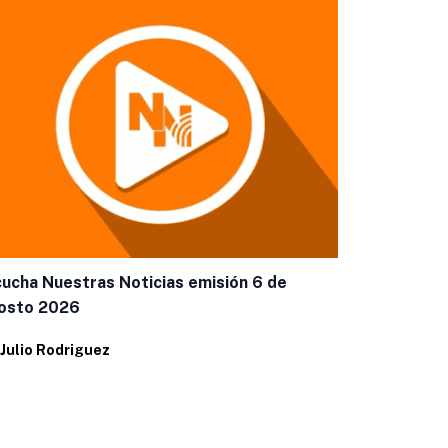
ucha Nuestras Noticias emisión 6 de
osto 2026
Julio Rodriguez
Chihuahuens
los Centroa
Chihuahua! 