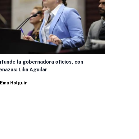
funde la gobernadora oficios, con
Promueve la
nazas: Lilia Aguilar
investigaci
Ema Holguin
Por
Ema Holg