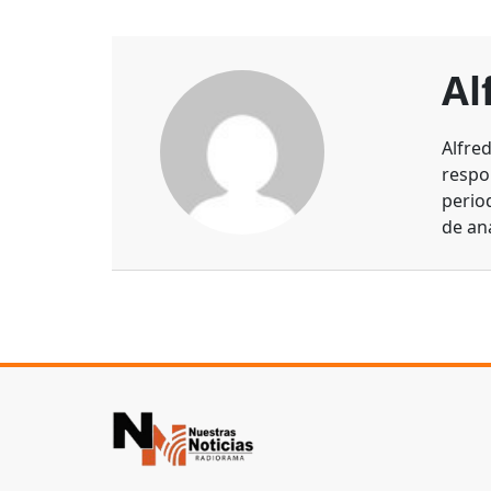
Al
Alfre
respo
perio
de aná