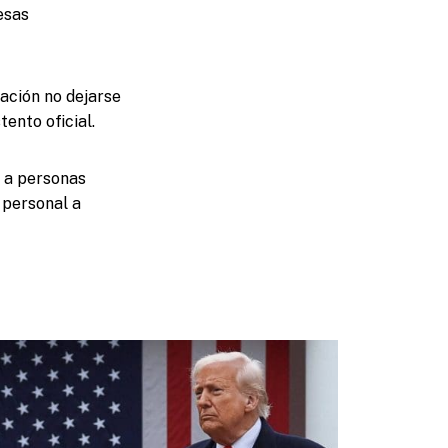
esas
lación no dejarse
ento oficial.
o a personas
 personal a