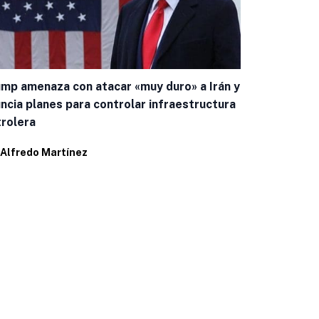
mp amenaza con atacar «muy duro» a Irán y
Advierte Tr
ncia planes para controlar infraestructura
MEC
rolera
Por
Alfredo 
Alfredo Martínez