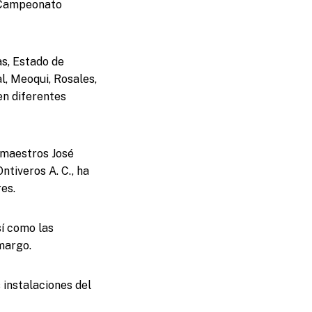
l Campeonato
as, Estado de
l, Meoqui, Rosales,
en diferentes
 maestros José
ntiveros A. C., ha
es.
sí como las
margo.
 instalaciones del