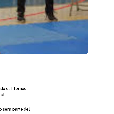
ado el I Torneo
al.
o será parte del