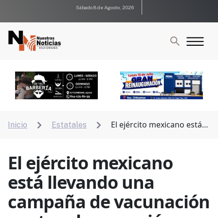
Sábado 8 de Agosto, 2026
El ejército mexicano está
Inicio
Estatales


llevando una campaña de vacunación contra el
sarampión en cd. Madera
El ejército mexicano
está llevando una
campaña de vacunación