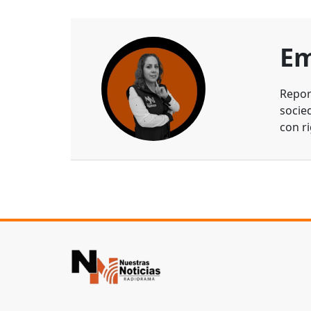
Em
Repor
socie
con ri