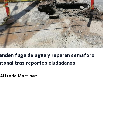
enden fuga de agua y reparan semáforo
En Chihuahu
tonal tras reportes ciudadanos
pequeñas 
Alfredo Martínez
Por
Ema Holg