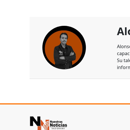
Al
Alons
capaci
Su ta
infor