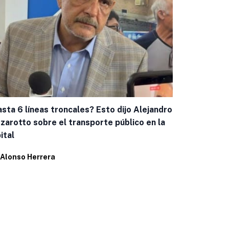
sta 6 líneas troncales? Esto dijo Alejandro
Capacitan a
zarotto sobre el transporte público en la
casos de g
ital
Por
Eduardo 
Alonso Herrera