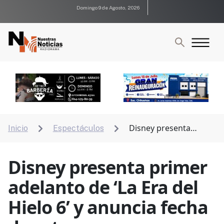
Domingo 9 de Agosto, 2026
Disney presenta
Inicio
Espectáculos


primer adelanto de ‘La Era del Hielo 6’ y anuncia fecha
de estreno
Disney presenta primer
adelanto de ‘La Era del
Hielo 6’ y anuncia fecha