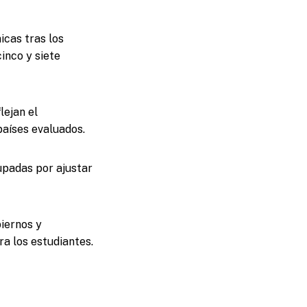
icas tras los
inco y siete
lejan el
países evaluados.
upadas por ajustar
iernos y
a los estudiantes.