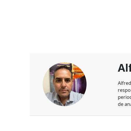
Al
Alfre
respo
perio
de aná