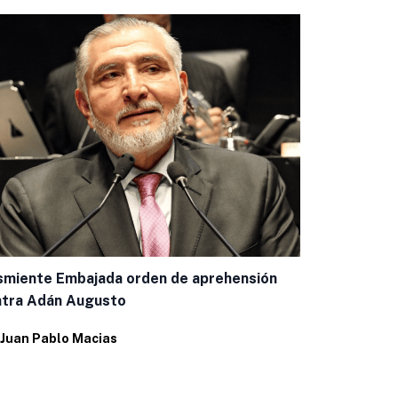
Baja la infl
miente Embajada orden de aprehensión
que el país
ntra Adán Augusto
Por
Alfredo 
Juan Pablo Macias