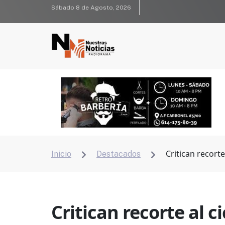
Sábado 8 de Agosto, 2026
Critican recort
Inicio
Destacados


Critican recorte al 