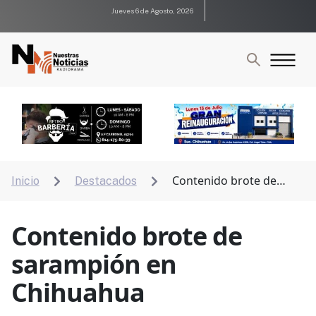
Jueves 6 de Agosto, 2026
Contenido brote de
Inicio
Destacados


sarampión en Chihuahua
Contenido brote de
sarampión en
Chihuahua