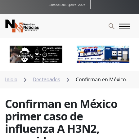
Sábado 8 de Agosto, 2026
Confirman en México
Inicio
Destacados


primer caso de influenza A H3N2, conocida como
“supergripe”
Confirman en México
primer caso de
influenza A H3N2,