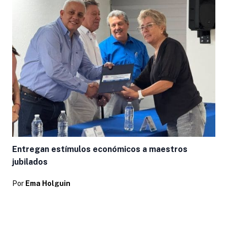
L
Entregan estímulos económicos a maestros
jubilados
Por
Ema Holguin