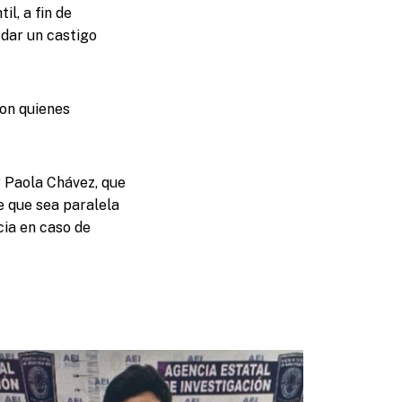
il, a fin de
 dar un castigo
con quienes
y Paola Chávez, que
de que sea paralela
cia en caso de