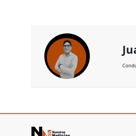
Ju
Condu