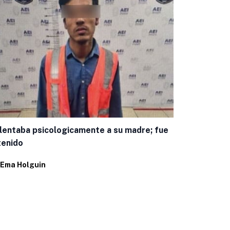
Encuestas c
panista mej
lentaba psicologicamente a su madre; fue
Por
Juan Pab
tenido
Ema Holguin