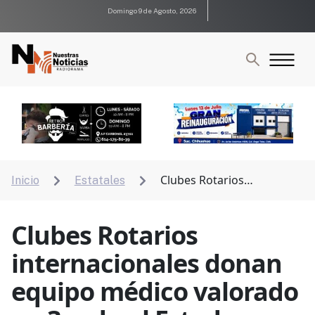
Domingo 9 de Agosto, 2026
Clubes Rotarios
Inicio
Estatales


internacionales donan equipo médico valorado en 3
mdp al Estado
Clubes Rotarios
internacionales donan
equipo médico valorado