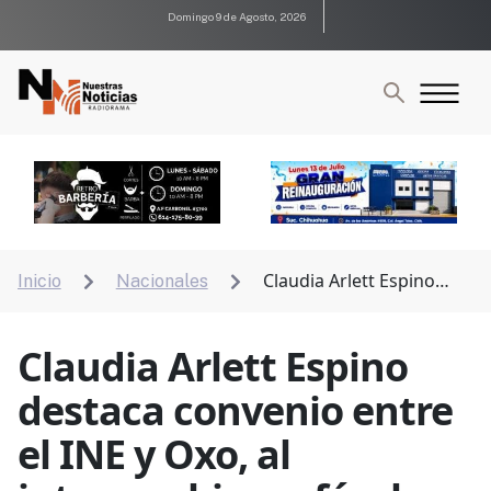
Domingo 9 de Agosto, 2026
Claudia Arlett Espino
Inicio
Nacionales


destaca convenio entre el INE y Oxo, al intercambiar
café a los votantes
Claudia Arlett Espino
destaca convenio entre
el INE y Oxo, al