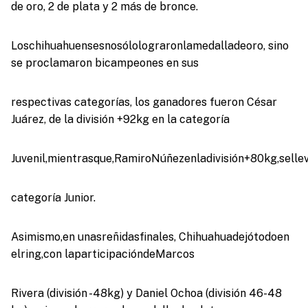
de oro, 2 de plata y 2 más de bronce.
Loschihuahuensesnosólolograronlamedalladeoro, sino
se proclamaron bicampeones en sus
respectivas categorías, los ganadores fueron César
Juárez, de la división +92kg en la categoría
Juvenil,mientrasque,RamiroNúñezenladivisión+80kg,sell
categoría Junior.
Asimismo,en unasreñidasfinales, Chihuahuadejótodoen
elring,con laparticipacióndeMarcos
Rivera (división -48kg) y Daniel Ochoa (división 46-48