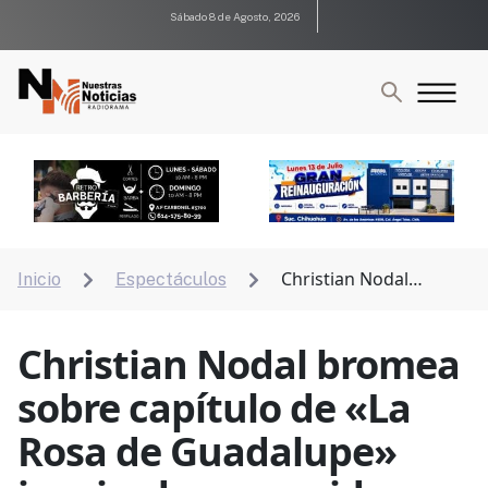
Sábado 8 de Agosto, 2026
Christian Nodal
Inicio
Espectáculos


bromea sobre capítulo de «La Rosa de Guadalupe»
inspirado en su vida
Christian Nodal bromea
sobre capítulo de «La
Rosa de Guadalupe»