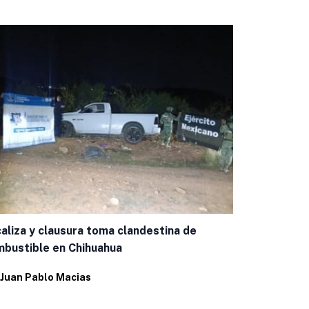
Capacitan a
aliza y clausura toma clandestina de
casos de g
bustible en Chihuahua
Por
Eduardo 
Juan Pablo Macias