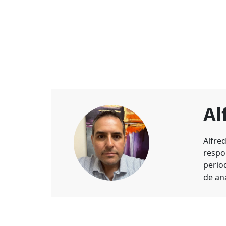
Al
Alfre
respo
perio
de aná