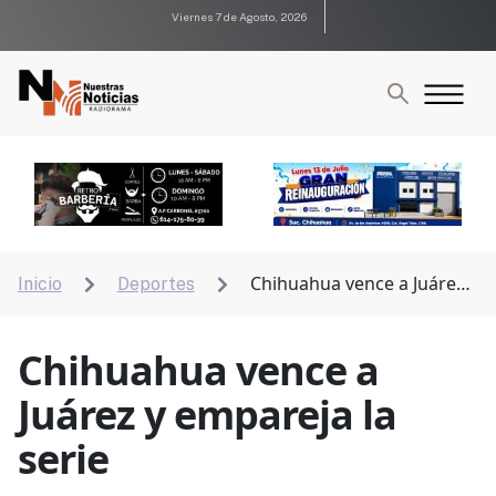
Viernes 7 de Agosto, 2026
Chihuahua vence a Juárez y
Inicio
Deportes


empareja la serie
Chihuahua vence a
Juárez y empareja la
serie