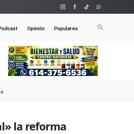
Podcast
Opinión
Populares
na
al» la reforma