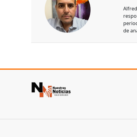
Alfre
respo
perio
de aná