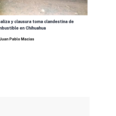
Capacitan a
aliza y clausura toma clandestina de
casos de g
bustible en Chihuahua
Por
Eduardo 
Juan Pablo Macias