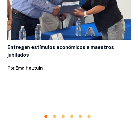
L
Entregan estímulos económicos a maestros
jubilados
Por
Ema Holguin