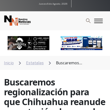
Jueves 6 de Agosto, 2026
Buscaremos
Inicio
Estatales


regionalización para que Chihuahua reanude
exportación de ganado: Bustillos
Buscaremos
regionalización para
que Chihuahua reanude