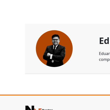
Ed
Eduar
compr