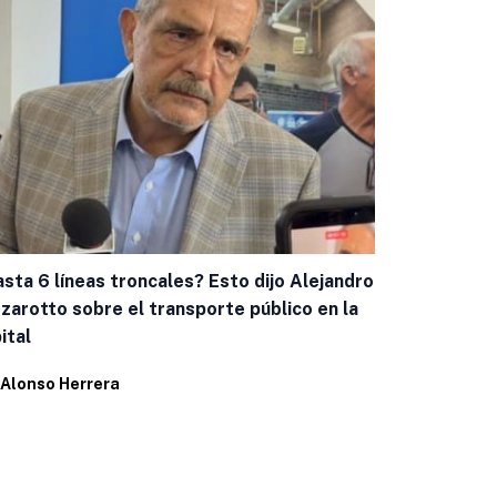
sta 6 líneas troncales? Esto dijo Alejandro
Capacitan a
zarotto sobre el transporte público en la
casos de g
ital
Por
Eduardo 
Alonso Herrera