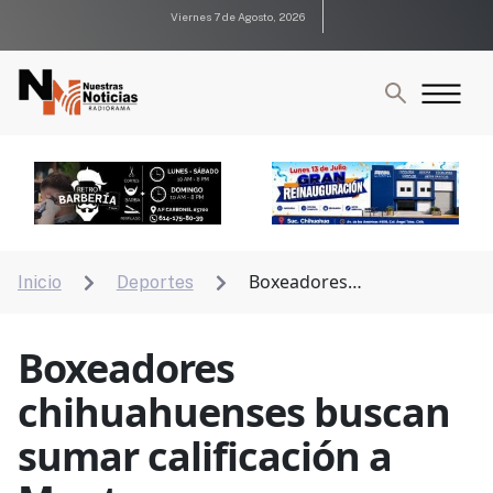
Viernes 7 de Agosto, 2026
Boxeadores
Inicio
Deportes


chihuahuenses buscan sumar calificación a
Montenegro
Boxeadores
chihuahuenses buscan
sumar calificación a