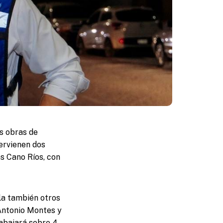
as obras de
tervienen dos
as Cano Ríos, con
la también otros
 Antonio Montes y
rabajará sobre 4