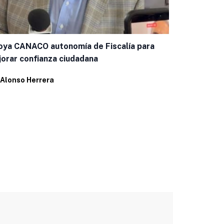
Baja la infl
ya CANACO autonomía de Fiscalía para
que el país
orar confianza ciudadana
Por
Alfredo 
Alonso Herrera