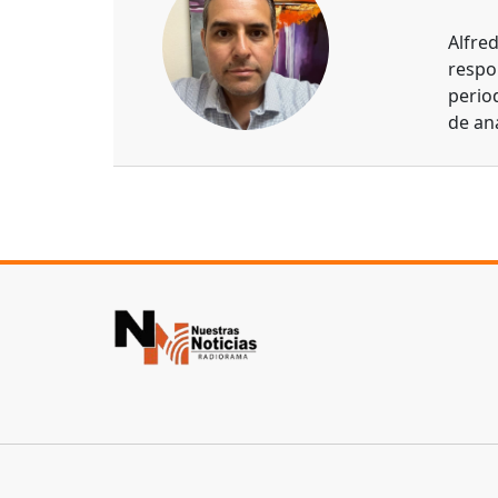
Alfre
respo
perio
de aná