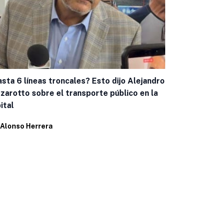
sta 6 líneas troncales? Esto dijo Alejandro
Capacitan a
zarotto sobre el transporte público en la
casos de g
ital
Por
Eduardo 
Alonso Herrera