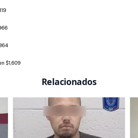
119
,966
,864
en $1,609
Relacionados