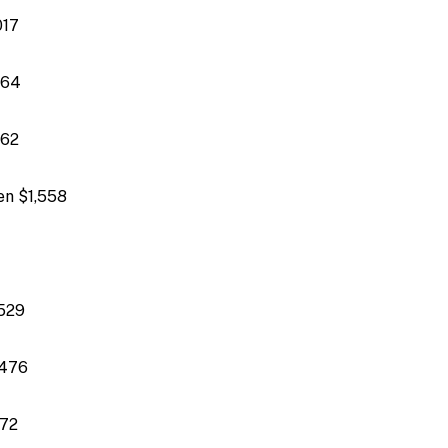
017
864
762
en $1,558
,529
,476
272