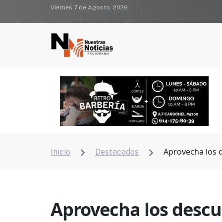
Viernes 7 de Agosto, 2026
Aprovecha los d
Inicio
Destacados


Aprovecha los descu