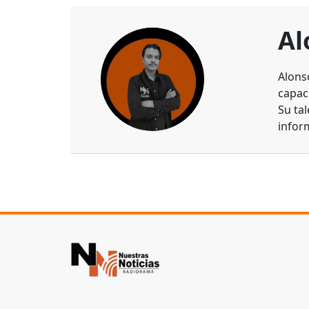
Al
Alons
capaci
Su ta
infor