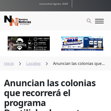
Jueves 6 de Agosto, 2026
Anuncian las colonias que
Inicio
Locales


recorrerá el programa Destilichadero esta próxima
semana
Anuncian las colonias
que recorrerá el
programa