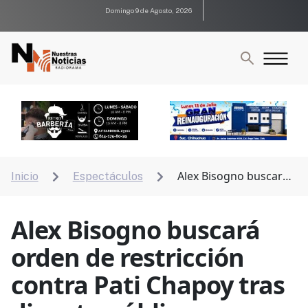
Domingo 9 de Agosto, 2026
Alex Bisogno buscará
Inicio
Espectáculos


orden de restricción contra Pati Chapoy tras disputa
pública
Alex Bisogno buscará
orden de restricción
contra Pati Chapoy tras