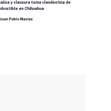
Capacitan a
aliza y clausura toma clandestina de
casos de g
bustible en Chihuahua
Por
Eduardo 
Juan Pablo Macias