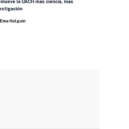
mueve la UACH mas ciencia, mas
estigación
Trabajan es
trastornos 
Ema Holguin
Por
Ema Holg