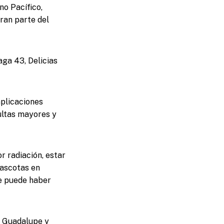
no Pacífico,
ran parte del
aga 43, Delicias
mplicaciones
ultas mayores y
r radiación, estar
mascotas en
de puede haber
e, Guadalupe y