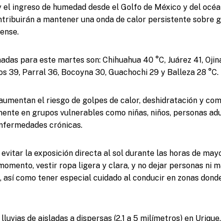
y el ingreso de humedad desde el Golfo de México y del océa
ribuirán a mantener una onda de calor persistente sobre g
uense.
das para este martes son: Chihuahua 40 °C, Juárez 41, Ojin
s 39, Parral 36, Bocoyna 30, Guachochi 29 y Balleza 28 °C.
aumentan el riesgo de golpes de calor, deshidratación y co
ente en grupos vulnerables como niñas, niños, personas ad
nfermedades crónicas.
evitar la exposición directa al sol durante las horas de mayo
momento, vestir ropa ligera y clara, y no dejar personas ni 
, así como tener especial cuidado al conducir en zonas don
luvias de aisladas a dispersas (2.1 a 5 milímetros) en Uriqu