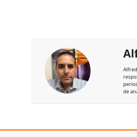
Al
Alfre
respo
perio
de aná