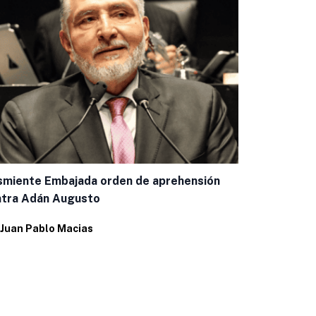
Baja la infl
miente Embajada orden de aprehensión
que el país
ntra Adán Augusto
Por
Alfredo 
Juan Pablo Macias