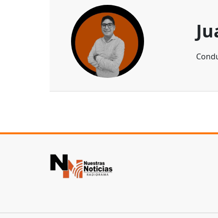
Ju
Condu