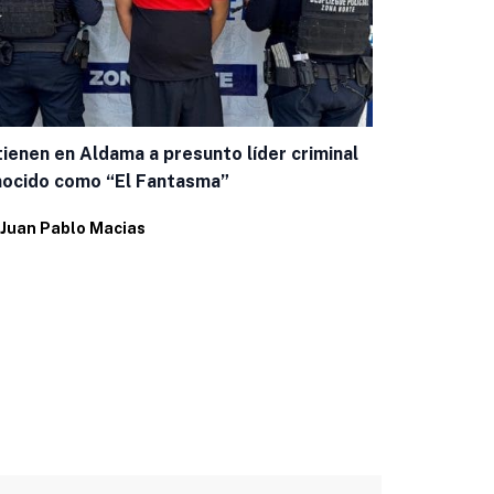
ienen en Aldama a presunto líder criminal
Manque escu
ocido como “El Fantasma”
Aniversario
Juan Pablo Macias
Por
Juan Pab