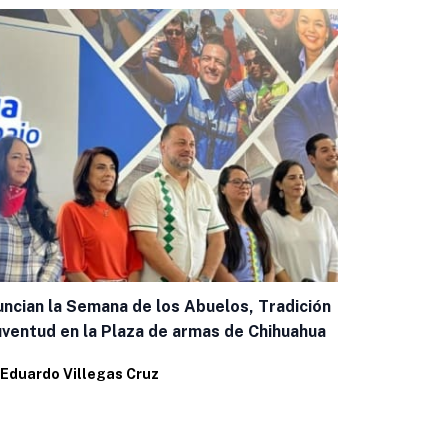
ncian la Semana de los Abuelos, Tradición
César Jáureg
uventud en la Plaza de armas de Chihuahua
presencia d
Eduardo Villegas Cruz
Por
Alfredo 