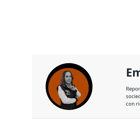
Em
Repor
socie
con ri