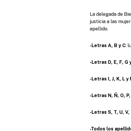
La delegada de Bie
justicia a las muje
apellido.
-Letras A, B y C
: 
-Letras D, E, F, G 
-Letras I, J, K, L y
-Letras N, Ñ, O, P,
-Letras S, T, U, V,
-Todos los apelli