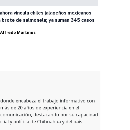
ahora vincula chiles jalapeños mexicanos
PAN y MC va
 brote de salmonela; ya suman 345 casos
General del
Alfredo Martínez
Por
Alfredo 
, donde encabeza el trabajo informativo con
 más de 20 años de experiencia en el
e comunicación, destacando por su capacidad
ocial y política de Chihuahua y del país.