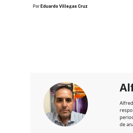
Por
Eduardo Villegas Cruz
Al
Alfre
respo
perio
de aná