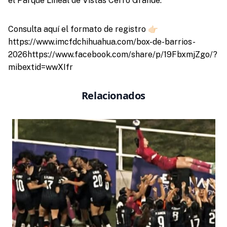
el Parque Lineal de Vistas Cerro Grande.
Consulta aquí el formato de registro 👉🏻
https://www.imcfdchihuahua.com/box-de-barrios-
2026https://www.facebook.com/share/p/19FbxmjZgo/?
mibextid=wwXIfr
Relacionados