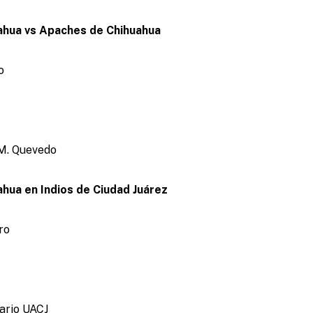
ahua vs Apaches de Chihuahua
o
M. Quevedo
hua en Indios de Ciudad Juárez
ro
ario UACJ