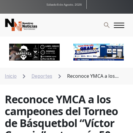
Sábado 8 de Agosto, 2026
Reconoce YMCA a los
Inicio
Deportes


campeones del Torneo de Básquetbol “Víctor Carrejo”
categoría 50 y más
Reconoce YMCA a los
campeones del Torneo
de Básquetbol “Víctor