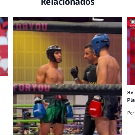
Relacionados
Se 
Pla
Por