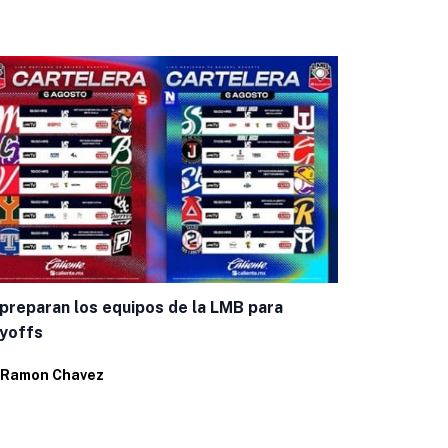
Bravos inici
Leagues Cu
preparan los equipos de la LMB para
yoffs
Por
Ramon C
Ramon Chavez