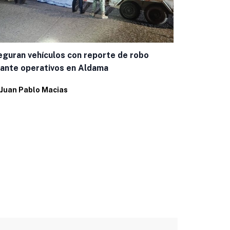
guran vehículos con reporte de robo
Chánez dest
ante operativos en Aldama
Aérea y pid
Juan Pablo Macias
Por
Juan Pab