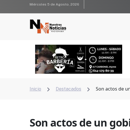
Miércoles 5 de Agosto, 2026
Son actos de u
Inicio
Destacados


Son actos de un gob