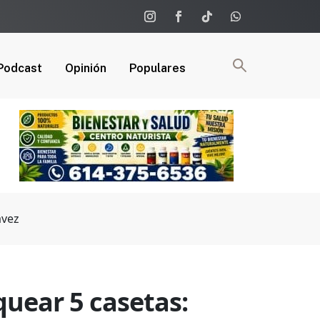
Podcast
Opinión
Populares
avez
quear 5 casetas: