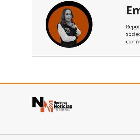
Em
Repor
socie
con ri