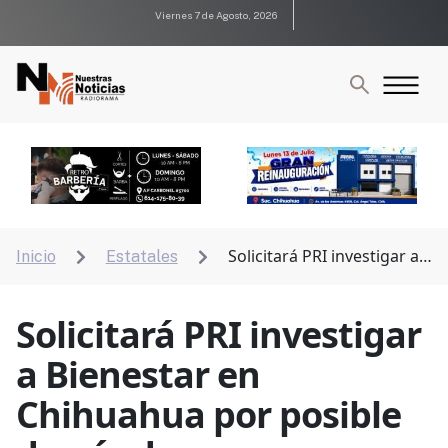
Viernes 7 de Agosto, 2026
Solicitará PRI investigar a
Inicio
Estatales


Bienestar en Chihuahua por posible desvío de
recursos
Solicitará PRI investigar
a Bienestar en
Chihuahua por posible