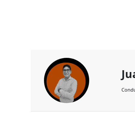
Ju
Condu