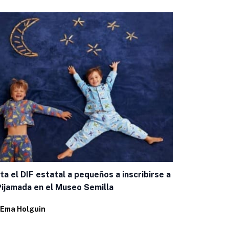
Eufrosina, o
ita el DIF estatal a pequeños a inscribirse a
pueden»
Pijamada en el Museo Semilla
Por
Ema Holg
Ema Holguin