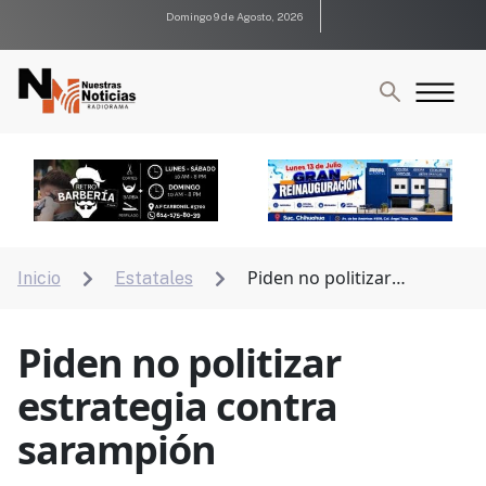
Domingo 9 de Agosto, 2026
Piden no politizar
Inicio
Estatales


estrategia contra sarampión
Piden no politizar
estrategia contra
sarampión